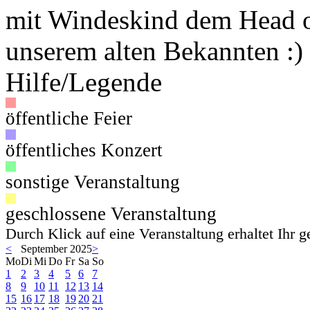
mit Windeskind dem Head o
unserem alten Bekannten :)
Hilfe/Legende
öffentliche Feier
öffentliches Konzert
sonstige Veranstaltung
geschlossene Veranstaltung
Durch Klick auf eine Veranstaltung erhaltet Ihr 
<
September 2025
>
Mo
Di
Mi
Do
Fr
Sa
So
1
2
3
4
5
6
7
8
9
10
11
12
13
14
15
16
17
18
19
20
21