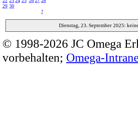
22
23
24
25
26
27
28
29
30
?
Dienstag, 23. September 2025: kein
© 1998-2026 JC Omega Erla
vorbehalten;
Omega-Intrane