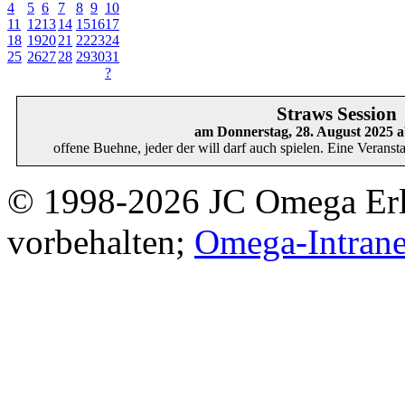
4
5
6
7
8
9
10
11
12
13
14
15
16
17
18
19
20
21
22
23
24
25
26
27
28
29
30
31
?
Straws Session
am Donnerstag, 28. August 2025 
offene Buehne, jeder der will darf auch spielen. Eine Verans
© 1998-2026 JC Omega Erla
vorbehalten;
Omega-Intrane