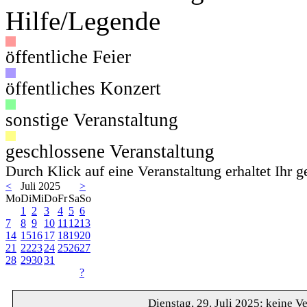
Hilfe/Legende
öffentliche Feier
öffentliches Konzert
sonstige Veranstaltung
geschlossene Veranstaltung
Durch Klick auf eine Veranstaltung erhaltet Ihr 
<
Juli 2025
>
Mo
Di
Mi
Do
Fr
Sa
So
1
2
3
4
5
6
7
8
9
10
11
12
13
14
15
16
17
18
19
20
21
22
23
24
25
26
27
28
29
30
31
?
Dienstag, 29. Juli 2025: keine V